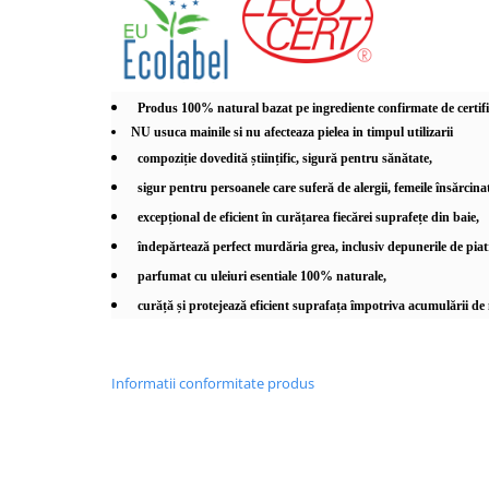
Produs 100% natural bazat pe ingrediente confirmate de ce
NU usuca mainile si nu afecteaza pielea in timpul utilizarii
compoziție dovedită științific, sigură pentru sănătate,
sigur pentru persoanele care suferă de alergii, femeile însărcinate
excepțional de eficient în curățarea fiecărei suprafețe din baie,
îndepărtează perfect murdăria grea, inclusiv depunerile de piatr
parfumat cu uleiuri esentiale 100% naturale,
curăță și protejează eficient suprafața împotriva acumulării d
Informatii conformitate produs