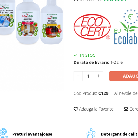
IN STOC
Durata de livrare:
1-2 zile
ADAUG
Cod Produs:
C129
Ai nevoie de
Adauga la Favorite
Cere 
Preturi avantajoase
Detergent de cali