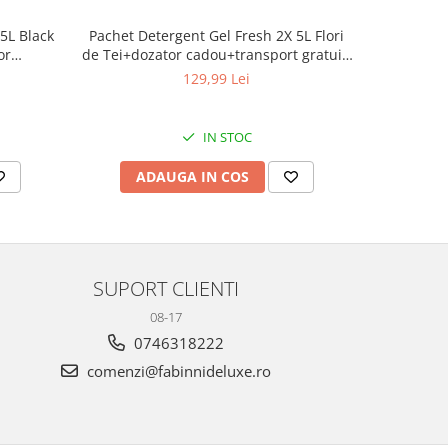
5L Black
Pachet Detergent Gel Fresh 2X 5L Flori
Pachet De
or
de Tei+dozator cadou+transport gratuit!
white 10
!
-
marină
129,99 Lei
IN STOC
ADAUGA IN COS
AD
SUPORT CLIENTI
08-17
0746318222
comenzi@fabinnideluxe.ro