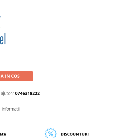
A IN COS
 ajutor?
0746318222
informatii
tate
DISCOUNTURI