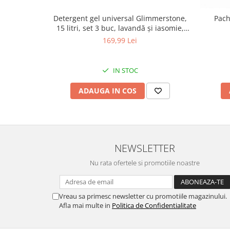
Detergent gel universal Glimmerstone,
Pach
15 litri, set 3 buc, lavandă și iasomie,
450 spălări
S
169,99 Lei
IN STOC
ADAUGA IN COS
NEWSLETTER
Nu rata ofertele si promotiile noastre
Vreau sa primesc newsletter cu promotiile magazinului.
Afla mai multe in
Politica de Confidentialitate