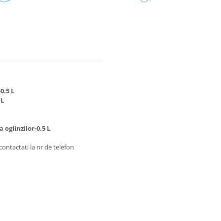
0.5 L
 L
 oglinzilor-0.5 L
contactati la nr de telefon