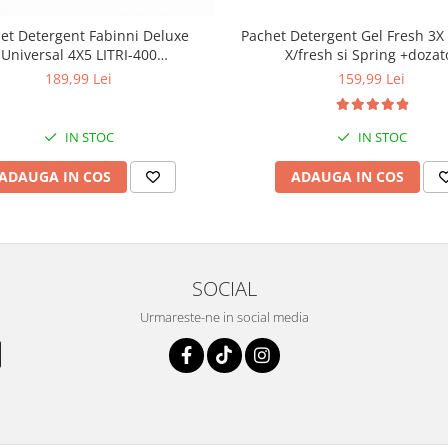
et Detergent Fabinni Deluxe
Pachet Detergent Gel Fresh 3X 
Universal 4X5 LITRI-400
X/fresh si Spring +dozat
PALARI+transport gratuit
cadou+transport gratuit
189,99 Lei
159,99 Lei
IN STOC
IN STOC
ADAUGA IN COS
ADAUGA IN COS
SOCIAL
Urmareste-ne in social media