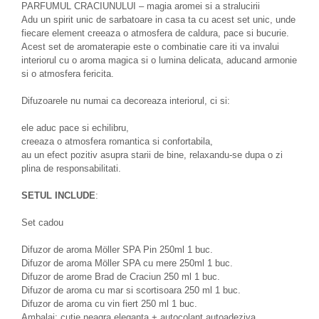
PARFUMUL CRACIUNULUI – magia aromei si a stralucirii
Adu un spirit unic de sarbatoare in casa ta cu acest set unic, unde
fiecare element creeaza o atmosfera de caldura, pace si bucurie.
Acest set de aromaterapie este o combinatie care iti va invalui
interiorul cu o aroma magica si o lumina delicata, aducand armonie
si o atmosfera fericita.
Difuzoarele nu numai ca decoreaza interiorul, ci si:
ele aduc pace si echilibru,
creeaza o atmosfera romantica si confortabila,
au un efect pozitiv asupra starii de bine, relaxandu-se dupa o zi
plina de responsabilitati.
SETUL INCLUDE
:
Set cadou
Difuzor de aroma Möller SPA Pin 250ml 1 buc.
Difuzor de aroma Möller SPA cu mere 250ml 1 buc.
Difuzor de arome Brad de Craciun 250 ml 1 buc.
Difuzor de aroma cu mar si scortisoara 250 ml 1 buc.
Difuzor de aroma cu vin fiert 250 ml 1 buc.
Ambalaj: cutie neagra eleganta + autocolant autoadeziva