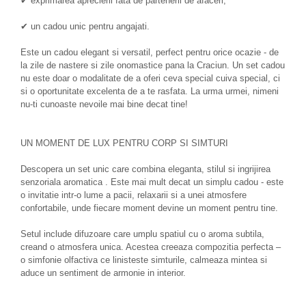
✔ exprimarea aprecierii fata de partenerii de afaceri,
✔ un cadou unic pentru angajati.
Este un cadou elegant si versatil, perfect pentru orice ocazie - de
la zile de nastere si zile onomastice pana la Craciun. Un set cadou
nu este doar o modalitate de a oferi ceva special cuiva special, ci
si o oportunitate excelenta de a te rasfata. La urma urmei, nimeni
nu-ti cunoaste nevoile mai bine decat tine!
UN MOMENT DE LUX PENTRU CORP SI SIMTURI
Descopera un set unic care combina eleganta, stilul si ingrijirea
senzoriala aromatica . Este mai mult decat un simplu cadou - este
o invitatie intr-o lume a pacii, relaxarii si a unei atmosfere
confortabile, unde fiecare moment devine un moment pentru tine.
Setul include difuzoare care umplu spatiul cu o aroma subtila,
creand o atmosfera unica. Acestea creeaza compozitia perfecta –
o simfonie olfactiva ce linisteste simturile, calmeaza mintea si
aduce un sentiment de armonie in interior.