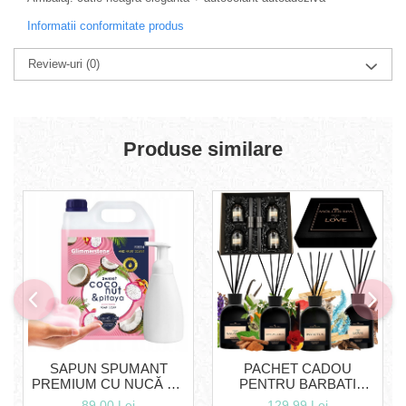
Informatii conformitate produs
Review-uri
(0)
Produse similare
SAPUN SPUMANT
PACHET CADOU
PREMIUM CU NUCĂ DE
PENTRU BARBATI
COCOS ȘI PITAYA 5L +
PREMIUM 4X250 ML
89,00 Lei
129,99 Lei