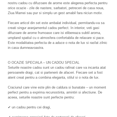
nostru cadou cu difuzoare de arome este alegerea perfecta pentru
orice ocazie - zile de nastere, sarbatori, petreceri de casa noua,
Ziua Mamei sau pur si simplu un gest amabil fara niciun motiv.
Fiecare articol din set este ambalat individual, permitandu-va sa
creati singur aranjamentul cadou perfect. In interior, veti gasi
difuzoare de arome frumoase care isi elibereaza subtil aroma,
umpland spatiul cu o atmosfera confortabila de relaxare si pace.
Este modalitatea perfecta de a aduce o nota de lux si rasfat zilnic
in casa dumneavoastra.
O OCAZIE SPECIALA – UN CADOU SPECIAL
Seturile noastre cadou sunt un cadou rafinat care va incanta atat
persoanele dragi, cat si partenerii de afaceri. Fiecare set a fost
atent creat pentru a combina eleganta, stilul si o nota de lux.
Craciunul care vine este plin de caldura si bunatate – un moment
perfect pentru a exprima recunostinta, amintiri si afectiune. De
aceea, seturile noastre sunt perfecte pentru:
✔ un cadou pentru cei dragi,