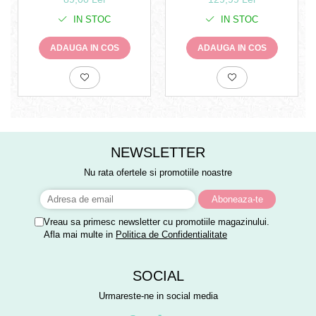
DOZATOR DE
PARFUM CU
SPUMĂ+TRANSPORT
BETISOARE-Eleganță și
IN STOC
IN STOC
GRATUIT
lux în fiecare picătură-ONE
MILION,SAUVAGE,LOVE,INVI
ADAUGA IN COS
ADAUGA IN COS
TRANSPORT GRATUIT
NEWSLETTER
Nu rata ofertele si promotiile noastre
Vreau sa primesc newsletter cu promotiile magazinului.
Afla mai multe in
Politica de Confidentialitate
SOCIAL
Urmareste-ne in social media