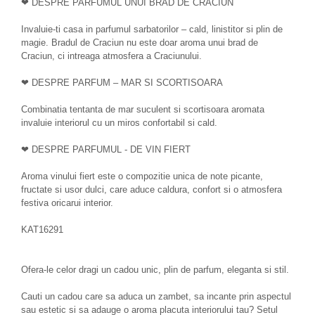
❤ DESPRE PARFUMUL UNUI BRAD DE CRACIUN
Invaluie-ti casa in parfumul sarbatorilor – cald, linistitor si plin de
magie. Bradul de Craciun nu este doar aroma unui brad de
Craciun, ci intreaga atmosfera a Craciunului.
❤ DESPRE PARFUM – MAR SI SCORTISOARA
Combinatia tentanta de mar suculent si scortisoara aromata
invaluie interiorul cu un miros confortabil si cald.
❤ DESPRE PARFUMUL - DE VIN FIERT
Aroma vinului fiert este o compozitie unica de note picante,
fructate si usor dulci, care aduce caldura, confort si o atmosfera
festiva oricarui interior.
KAT16291
Ofera-le celor dragi un cadou unic, plin de parfum, eleganta si stil.
Cauti un cadou care sa aduca un zambet, sa incante prin aspectul
sau estetic si sa adauge o aroma placuta interiorului tau? Setul