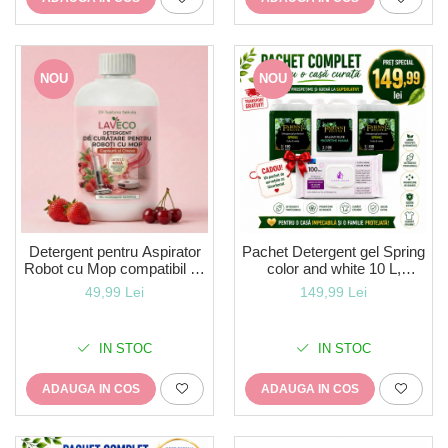
NOU
NOU
Detergent pentru Aspirator
Pachet Detergent gel Spring
Robot cu Mop compatibil cu
color and white 10 L,
orice Robot-formula noua cu
Balsam rufe Prospețime
49,99 Lei
149,99 Lei
parfum mai intens de
marină 5 L + Cadou 1
capsuni si cirese-
pachet de șervețele
hipoalergenic! 0, 5 L
IN STOC
IN STOC
ADAUGA IN COS
ADAUGA IN COS