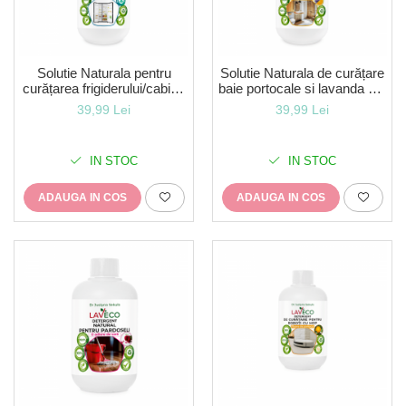
Solutie Naturala pentru
Solutie Naturala de curățare
curățarea frigiderului/cabina
baie portocale si lavanda 0.5
dus – 0,5 l-LavEco
l-LavEco
39,99 Lei
39,99 Lei
IN STOC
IN STOC
ADAUGA IN COS
ADAUGA IN COS