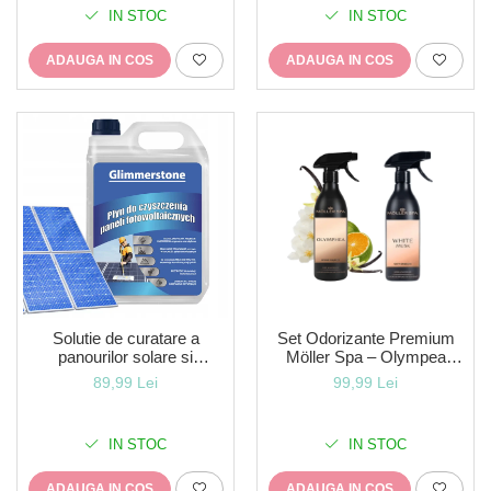
de pe covoare si tapiterie
de pe covoare si tapiterie
IN STOC
IN STOC
ADAUGA IN COS
ADAUGA IN COS
Solutie de curatare a
Set Odorizante Premium
panourilor solare si
Möller Spa – Olympea
fotovoltaice concentrat la 5
Divine Majesty & White
89,99 Lei
99,99 Lei
litri-indepartarea eficienta si
Musk Soft Embrace
sigura a murdariei de pe
suprafata panourilor -lichidul
IN STOC
IN STOC
nu lasa urme sau reziduuri,
maximizand a
ADAUGA IN COS
ADAUGA IN COS