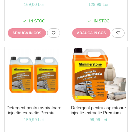
Universal compatibil cu
cadou+transport gratuit! -
169,00 Lei
129,99 Lei
oricare Robot cu Mop-
Bio(100%Natural-sigur pt
copii si animale cu miros de
IN STOC
IN STOC
portocale +o pipeta pt o
dozare usoara-400 spalari
ADAUGA IN COS
ADAUGA IN COS
Detergent pentru aspiratoare
Detergent pentru aspiratoare
injectie-extractie Premium-
injectie-extractie Premium- 5
10 litri- un produs profesional
litri- un produs profesional
159,99 Lei
99,99 Lei
conceput pentru
conceput pentru
indepartarea murdariei tipice
indepartarea murdariei tipice