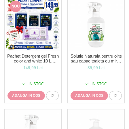
NOU
Pachet Detergent gel Fresh
Solutie Naturala pentru olite
color and white 10 L,
sau capac toaleta cu miros
Balsam rufe Prospețime
de Eucalipt 0.5 L-LavEco
149,99 Lei
39,99 Lei
marină 5 L + Cadou 1
pachet de șervețele - Copie
IN STOC
IN STOC
ADAUGA IN COS
ADAUGA IN COS