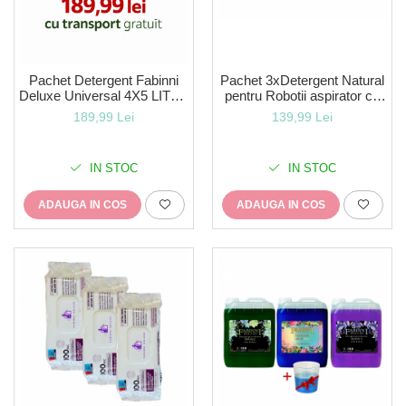
Pachet Detergent Fabinni
Pachet 3xDetergent Natural
Deluxe Universal 4X5 LITRI-
pentru Robotii aspirator cu
400 SPALARI+transport
mop Universal compatibil cu
189,99 Lei
139,99 Lei
gratuit
orice robot cu
mop+Neutralizator Natural
pentru curatare si miros-
IN STOC
IN STOC
LavEco
ADAUGA IN COS
ADAUGA IN COS