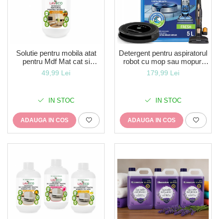
Solutie pentru mobila atat
Detergent pentru aspiratorul
pentru Mdf Mat cat si
robot cu mop sau mopuri
Lucios- (Bio 100% naturală
Bionice-solutia este 100%
49,99 Lei
179,99 Lei
)- cu miros de portocale -
bio,concentrata si
0,5 l-LavEco
compatibila cu orice Robot
sau Mop -5 litri
IN STOC
IN STOC
ADAUGA IN COS
ADAUGA IN COS