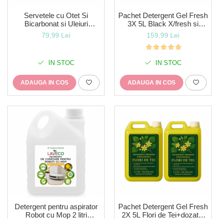
Servetele cu Otet Si
Pachet Detergent Gel Fresh
Bicarbonat si Uleiuri
3X 5L Black X/fresh si
Esentiale Pachet 3 x bucati
Spring +dozator
79,99 Lei
159,99 Lei
Vegane pt curatarea tuturor
cadou+transport gratuit!
suprafetele (300 buc)
IN STOC
IN STOC
ADAUGA IN COS
ADAUGA IN COS
Detergent pentru aspirator
Pachet Detergent Gel Fresh
Robot cu Mop 2 litri
2X 5L Flori de Tei+dozator