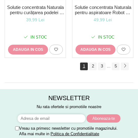
Solutie concentrata Naturala
Solutie concentrata Naturala
pentru curățarea podelei -
pentru aspiratoare Robot cu
0,5 l - o adiere de vară-
Mop-floare de portocal 0.5 l
39,99 Lei
49,99 Lei
LavEco
(100 spalari)-LavEco
IN STOC
IN STOC
ADAUGA IN COS
ADAUGA IN COS
1
2
3
5
...
NEWSLETTER
Nu rata ofertele si promotiile noastre
Vreau sa primesc newsletter cu promotiile magazinului.
Afla mai multe in
Politica de Confidentialitate