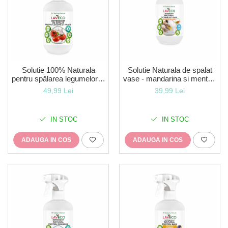
Solutie 100% Naturala
Solutie Naturala de spalat
pentru spălarea legumelor și
vase - mandarina si menta -
fructelor - 0,5 l-LavEco-pt
0,5 l-LavEco
49,99 Lei
39,99 Lei
indepartarea pesticidelor,
ceara,bacterii,virusi E-
coli,Salmonella
IN STOC
IN STOC
ADAUGA IN COS
ADAUGA IN COS