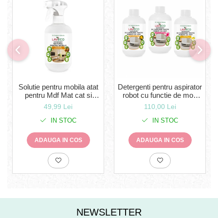
Solutie pentru mobila atat
Detergenti pentru aspirator
pentru Mdf Mat cat si
robot cu functie de mop
Lucios- (Bio 100% naturală
Universal compatibil cu
49,99 Lei
110,00 Lei
)- cu miros de portocale -
orice robot cu mop -3 BUC
0,5 l-LavEco
X 0.5 ML(100% natural) -
IN STOC
IN STOC
(300 spalari) LavECO-
sigur pt copii si animale
ADAUGA IN COS
ADAUGA IN COS
verbena salbatica,ceai ve
NEWSLETTER