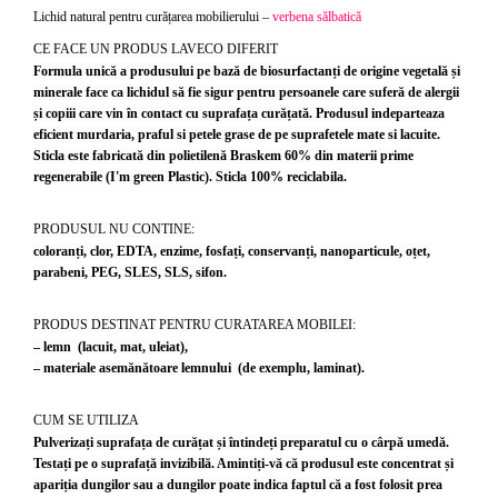
Lichid natural pentru curățarea mobilierului –
verbena sălbatică
CE FACE UN PRODUS LAVECO DIFERIT
Formula unică a produsului pe bază de biosurfactanți de origine vegetală și
minerale face ca lichidul să fie sigur pentru persoanele care suferă de alergii
și copiii care vin în contact cu suprafața curățată. Produsul indeparteaza
eficient murdaria, praful si petele grase de pe suprafetele mate si lacuite.
Sticla este fabricată din polietilenă Braskem 60% din materii prime
regenerabile (I'm green Plastic). Sticla 100% reciclabila.
PRODUSUL NU CONTINE:
coloranți, clor, EDTA, enzime, fosfați, conservanți, nanoparticule, oțet,
parabeni, PEG, SLES, SLS, sifon.
PRODUS DESTINAT PENTRU CURATAREA MOBILEI:
– lemn
(lacuit, mat, uleiat),
– materiale asemănătoare lemnului
(de exemplu, laminat).
CUM SE UTILIZA
Pulverizați suprafața de curățat și întindeți preparatul cu o cârpă umedă.
Testați pe o suprafață invizibilă. Amintiți-vă că produsul este concentrat și
apariția dungilor sau a dungilor poate indica faptul că a fost folosit prea