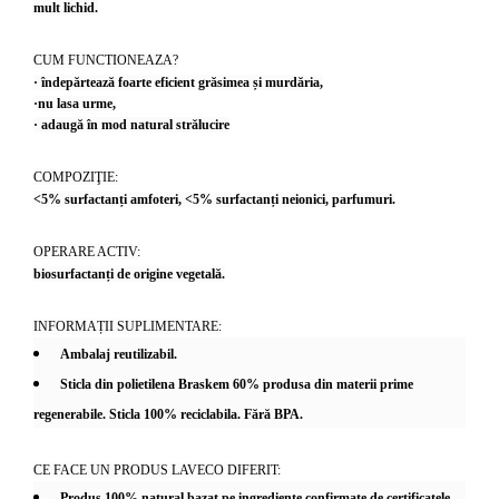
mult lichid.
CUM FUNCTIONEAZA?
· îndepărtează foarte eficient grăsimea și murdăria,
·nu lasa urme,
· adaugă în mod natural strălucire
COMPOZIŢIE:
<5% surfactanți amfoteri, <5% surfactanți neionici, parfumuri.
OPERARE ACTIV:
biosurfactanți de origine vegetală.
INFORMAȚII SUPLIMENTARE:
Ambalaj reutilizabil.
Sticla din polietilena Braskem 60% produsa din materii prime
regenerabile. Sticla 100% reciclabila. Fără BPA.
CE FACE UN PRODUS LAVECO DIFERIT:
Produs 100% natural bazat pe ingrediente confirmate de certificatele