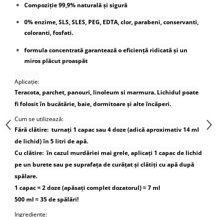
Compoziție 99,9% naturală și sigură
0% enzime, SLS, SLES, PEG, EDTA, clor, parabeni, conservanti,
coloranti, fosfati.
formula concentrată garantează o eficiență ridicată și un
miros plăcut proaspăt
Aplicație:
Teracota, parchet, panouri, linoleum si marmura. Lichidul poate
fi folosit în bucătărie, baie, dormitoare și alte încăperi.
Cum se utilizează:
Fără clătire:
turnați 1 capac sau 4 doze (adică aproximativ 14 ml
de lichid) în 5 litri de apă.
Cu clătire:
în cazul murdăriei mai grele, aplicați 1 capac de lichid
pe un burete sau pe suprafața de curățat și clătiți cu apă după
spălare.
1 capac = 2 doze (apăsați complet dozatorul) ≈ 7 ml
500 ml ≈ 35 de spălări!
Ingrediente: