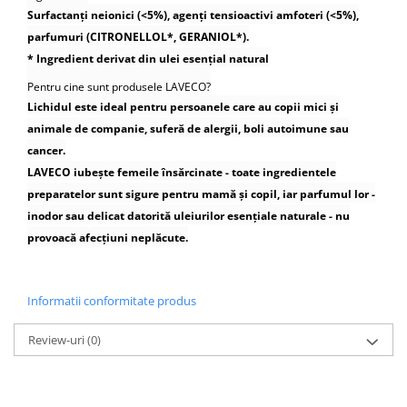
Surfactanți neionici (<5%), agenți tensioactivi amfoteri (<5%),
parfumuri (CITRONELLOL*, GERANIOL*).
* Ingredient derivat din ulei esențial natural
Pentru cine sunt produsele LAVECO?
Lichidul este ideal pentru persoanele care au copii mici și
animale de companie, suferă de alergii, boli autoimune sau
cancer.
LAVECO iubește femeile însărcinate - toate ingredientele
preparatelor sunt sigure pentru mamă și copil, iar parfumul lor -
inodor sau delicat datorită uleiurilor esențiale naturale - nu
provoacă afecțiuni neplăcute.
Informatii conformitate produs
Review-uri
(0)