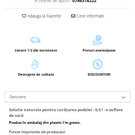
Ai nevoie de ajutor?
0746318222
Adauga la Favorite
Cere informatii
Livrare 1-2 zile lucratoare
Preturi avantajoase
Detergent de calitate
DISCOUNTURI
Descriere
Solutie naturala pentru curățarea podelei - 0,5 l - o suflare
de vară
Produs în ambalaj din plastic I'm green.
Puncte importante ale produsului: