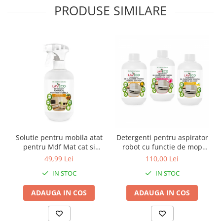
PRODUSE SIMILARE
Solutie pentru mobila atat
Detergenti pentru aspirator
pentru Mdf Mat cat si
robot cu functie de mop
Lucios- (Bio 100% naturală
Universal compatibil cu
49,99 Lei
110,00 Lei
)- cu miros de portocale -
orice robot cu mop -3 BUC X
IN STOC
IN STOC
0,5 l-LavEco
0.5 ML(100% natural) - (300
spalari) LavECO-sigur pt
ADAUGA IN COS
ADAUGA IN COS
copii si animale verbena
salbatica,ceai ve