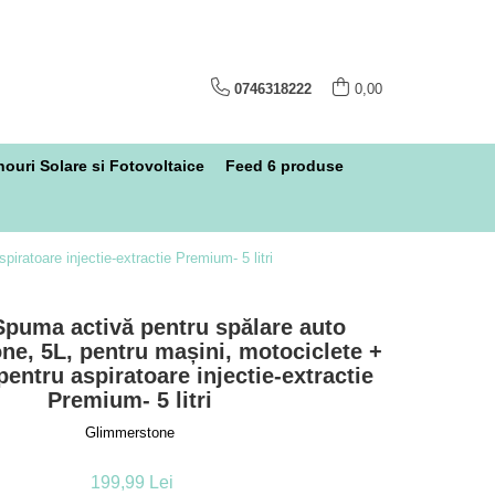
0746318222
0,00
ouri Solare si Fotovoltaice
Feed 6 produse
ratoare injectie-extractie Premium- 5 litri
Spuma activă pentru spălare auto
e, 5L, pentru mașini, motociclete +
entru aspiratoare injectie-extractie
Premium- 5 litri
Glimmerstone
199,99 Lei