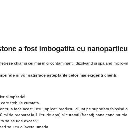
tone a fost imbogatita cu nanoparticu
netreze chiar si cei mai mici contaminanti, dizolvand si spaland micro-mu
urprinde si vor satisface asteptarile celor mai exigenti clienti.
 si tapiteriei.
a care trebuie curatata.
 Pentru a face acest lucru, aplicati produsul diluat pe suprafata folosind 
0 ml de preparat la 1 litru de apa) si curatati (frecati) pana cand murdar
ata sa se ude excesiv.
med sau cu o laveta umeda.