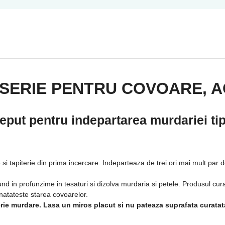
SERIE PENTRU COVOARE, A
put pentru indepartarea murdariei tip
tapiterie din prima incercare. Indeparteaza de trei ori mai mult par de
und in profunzime in tesaturi si dizolva murdaria si petele. Produsul cura
natateste starea covoarelor.
erie murdare. Lasa un miros placut si nu pateaza suprafata curatat