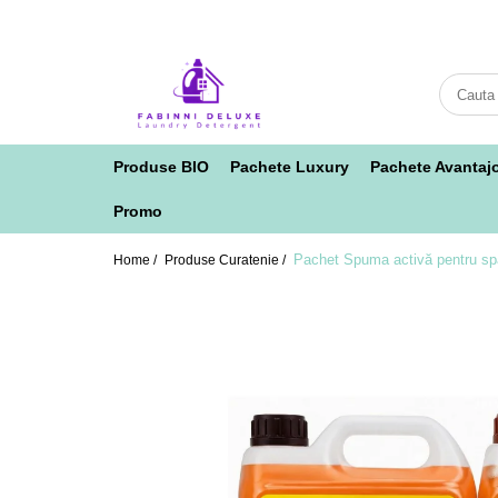
Produse BIO
Pachete Luxury
Pachete Avantaj
Promo
Pachet Spuma activă pentru spăl
Home /
Produse Curatenie /