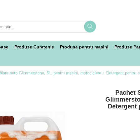
oase
Produse Curatenie
Produse pentru masini
Produse Pan
are auto Glimmerstone, 5L, pentru mașini, motociclete + Detergent pentru aspi
Pachet 
Glimmerston
Detergent p