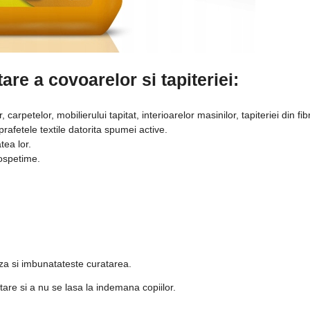
are a covoarelor si tapiteriei:
arpetelor, mobilierului tapitat, interioarelor masinilor, tapiteriei din fibr
rafetele textile datorita spumei active.
tea lor.
rospetime.
aza si imbunatateste curatarea.
are si a nu se lasa la indemana copiilor.