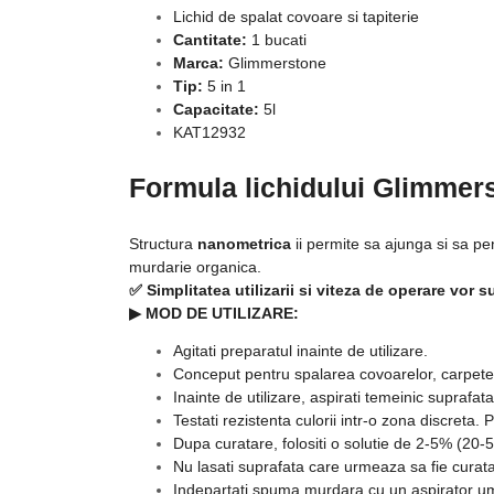
Lichid de spalat covoare si tapiterie
Cantitate:
1 bucati
Marca:
Glimmerstone
Tip:
5 in 1
Capacitate:
5l
KAT12932
Formula lichidului Glimmers
Structura
nanometrica
ii permite sa ajunga si sa pe
murdarie organica.
✅ Simplitatea utilizarii si viteza de operare vor s
▶ MOD DE UTILIZARE:
Agitati preparatul inainte de utilizare.
Conceput pentru spalarea covoarelor, carpetelor
Inainte de utilizare, aspirati temeinic suprafat
Testati rezistenta culorii intr-o zona discreta.
Dupa curatare, folositi o solutie de 2-5% (20-5
Nu lasati suprafata care urmeaza sa fie curat
Indepartati spuma murdara cu un aspirator u