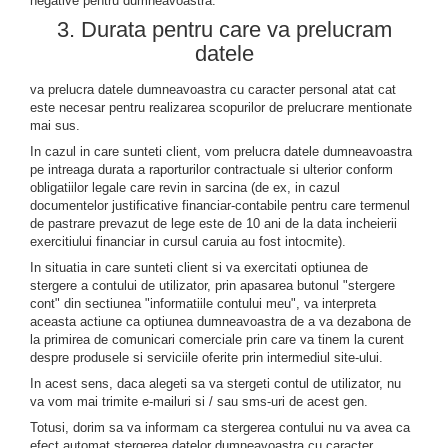
negative pentru dumneavoastra.
3. Durata pentru care va prelucram
datele
va prelucra datele dumneavoastra cu caracter personal atat cat
este necesar pentru realizarea scopurilor de prelucrare mentionate
mai sus.
In cazul in care sunteti client, vom prelucra datele dumneavoastra
pe intreaga durata a raporturilor contractuale si ulterior conform
obligatiilor legale care revin in sarcina (de ex, in cazul
documentelor justificative financiar-contabile pentru care termenul
de pastrare prevazut de lege este de 10 ani de la data incheierii
exercitiului financiar in cursul caruia au fost intocmite).
In situatia in care sunteti client si va exercitati optiunea de
stergere a contului de utilizator, prin apasarea butonul "stergere
cont" din sectiunea "informatiile contului meu", va interpreta
aceasta actiune ca optiunea dumneavoastra de a va dezabona de
la primirea de comunicari comerciale prin care va tinem la curent
despre produsele si serviciile oferite prin intermediul site-ului.
In acest sens, daca alegeti sa va stergeti contul de utilizator, nu
va vom mai trimite e-mailuri si / sau sms-uri de acest gen.
Totusi, dorim sa va informam ca stergerea contului nu va avea ca
efect automat stergerea datelor dumneavoastra cu caracter