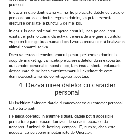
personal.
In cazul in care doriti sa nu va mai fie prelucrate datele cu caracter
personal sau daca doriti stergerea datelor, va puteti exercita
drepturile detaliate la punctul 6 de mai jos.
In cazul in care solicitati stergerea contului, insa pe acel cont
exista cel putin o comanda activa, cererea de stergere a contului
va putea fi inregistrata numai dupa livrarea produselor si finalizarea
ultimei comenzi active.
Daca va retrageti consimtamantul pentru prelucrarea datelor in
scop de marketing, va inceta prelucrarea datelor dumneavoastra
cu caracter personal in acest scop, fara insa a afecta prelucrarile
desfasurate de pe baza consimtamantului exprimat de catre
dumneavoastra inainte de retragerea acestuia.
4. Dezvaluirea datelor cu caracter
personal
Nu inchiriem / vindem datele dumneavoastra cu caracter personal
catre terte parti.
Pe langa operator, in anumite situatii, datele pot fi accesibile
pentru terte parti precum furnizori de servicii, operatori de
transport, furnizori de hosting, companii IT, numite, daca este
necesar, ca persoane imputernicite de Operator.