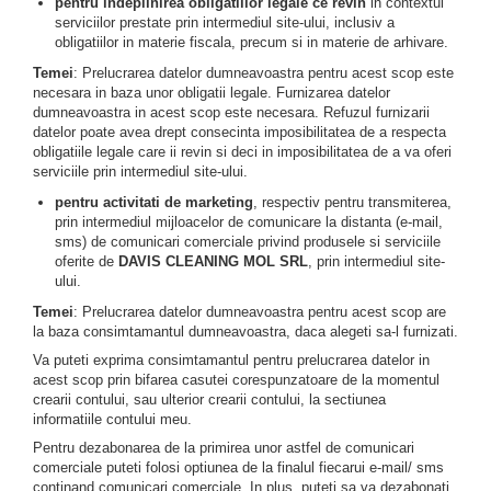
pentru indeplinirea obligatiilor legale ce revin
in contextul
serviciilor prestate prin intermediul site-ului, inclusiv a
obligatiilor in materie fiscala, precum si in materie de arhivare.
Temei
: Prelucrarea datelor dumneavoastra pentru acest scop este
necesara in baza unor obligatii legale. Furnizarea datelor
dumneavoastra in acest scop este necesara. Refuzul furnizarii
datelor poate avea drept consecinta imposibilitatea de a respecta
obligatiile legale care ii revin si deci in imposibilitatea de a va oferi
serviciile prin intermediul site-ului.
pentru activitati de marketing
, respectiv pentru transmiterea,
prin intermediul mijloacelor de comunicare la distanta (e-mail,
sms) de comunicari comerciale privind produsele si serviciile
oferite de
DAVIS CLEANING MOL SRL
, prin intermediul site-
ului.
Temei
: Prelucrarea datelor dumneavoastra pentru acest scop are
la baza consimtamantul dumneavoastra, daca alegeti sa-l furnizati.
Va puteti exprima consimtamantul pentru prelucrarea datelor in
acest scop prin bifarea casutei corespunzatoare de la momentul
crearii contului, sau ulterior crearii contului, la sectiunea
informatiile contului meu.
Pentru dezabonarea de la primirea unor astfel de comunicari
comerciale puteti folosi optiunea de la finalul fiecarui e-mail/ sms
continand comunicari comerciale. In plus, puteti sa va dezabonati