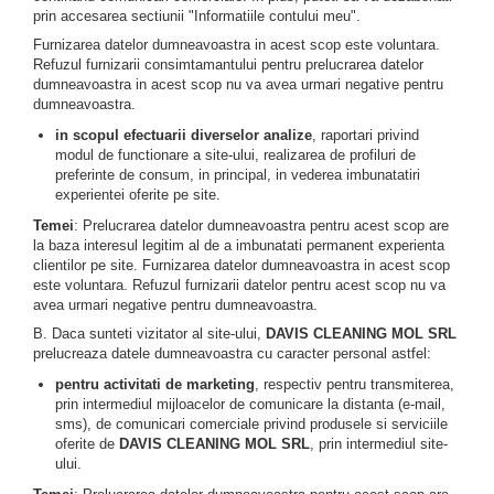
prin accesarea sectiunii "Informatiile contului meu".
Furnizarea datelor dumneavoastra in acest scop este voluntara.
Refuzul furnizarii consimtamantului pentru prelucrarea datelor
dumneavoastra in acest scop nu va avea urmari negative pentru
dumneavoastra.
in scopul efectuarii diverselor analize
, raportari privind
modul de functionare a site-ului, realizarea de profiluri de
preferinte de consum, in principal, in vederea imbunatatiri
experientei oferite pe site.
Temei
: Prelucrarea datelor dumneavoastra pentru acest scop are
la baza interesul legitim al de a imbunatati permanent experienta
clientilor pe site. Furnizarea datelor dumneavoastra in acest scop
este voluntara. Refuzul furnizarii datelor pentru acest scop nu va
avea urmari negative pentru dumneavoastra.
B. Daca sunteti vizitator al site-ului,
DAVIS CLEANING MOL SRL
prelucreaza datele dumneavoastra cu caracter personal astfel:
pentru activitati de marketing
, respectiv pentru transmiterea,
prin intermediul mijloacelor de comunicare la distanta (e-mail,
sms), de comunicari comerciale privind produsele si serviciile
oferite de
DAVIS CLEANING MOL SRL
, prin intermediul site-
ului.