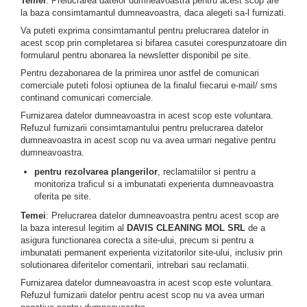
Temei
: Prelucrarea datelor dumneavoastra pentru acest scop are
la baza consimtamantul dumneavoastra, daca alegeti sa-l furnizati.
Va puteti exprima consimtamantul pentru prelucrarea datelor in
acest scop prin completarea si bifarea casutei corespunzatoare din
formularul pentru abonarea la newsletter disponibil pe site.
Pentru dezabonarea de la primirea unor astfel de comunicari
comerciale puteti folosi optiunea de la finalul fiecarui e-mail/ sms
continand comunicari comerciale.
Furnizarea datelor dumneavoastra in acest scop este voluntara.
Refuzul furnizarii consimtamantului pentru prelucrarea datelor
dumneavoastra in acest scop nu va avea urmari negative pentru
dumneavoastra.
pentru rezolvarea plangerilor
, reclamatiilor si pentru a
monitoriza traficul si a imbunatati experienta dumneavoastra
oferita pe site.
Temei
: Prelucrarea datelor dumneavoastra pentru acest scop are
la baza interesul legitim al
DAVIS CLEANING MOL SRL
de a
asigura functionarea corecta a site-ului, precum si pentru a
imbunatati permanent experienta vizitatorilor site-ului, inclusiv prin
solutionarea diferitelor comentarii, intrebari sau reclamatii.
Furnizarea datelor dumneavoastra in acest scop este voluntara.
Refuzul furnizarii datelor pentru acest scop nu va avea urmari