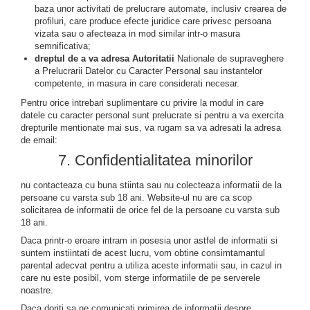
baza unor activitati de prelucrare automate, inclusiv crearea de
profiluri, care produce efecte juridice care privesc persoana
vizata sau o afecteaza in mod similar intr-o masura
semnificativa;
dreptul de a va adresa Autoritatii
Nationale de supraveghere
a Prelucrarii Datelor cu Caracter Personal sau instantelor
competente, in masura in care considerati necesar.
Pentru orice intrebari suplimentare cu privire la modul in care
datele cu caracter personal sunt prelucrate si pentru a va exercita
drepturile mentionate mai sus, va rugam sa va adresati la adresa
de email:
7. Confidentialitatea minorilor
nu contacteaza cu buna stiinta sau nu colecteaza informatii de la
persoane cu varsta sub 18 ani. Website-ul nu are ca scop
solicitarea de informatii de orice fel de la persoane cu varsta sub
18 ani.
Daca printr-o eroare intram in posesia unor astfel de informatii si
suntem instiintati de acest lucru, vom obtine consimtamantul
parental adecvat pentru a utiliza aceste informatii sau, in cazul in
care nu este posibil, vom sterge informatiile de pe serverele
noastre.
Daca doriti sa ne comunicati primirea de informatii despre