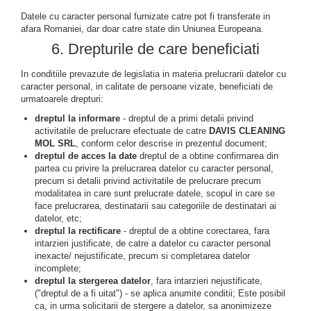
Datele cu caracter personal furnizate catre pot fi transferate in
afara Romaniei, dar doar catre state din Uniunea Europeana.
6. Drepturile de care beneficiati
In conditiile prevazute de legislatia in materia prelucrarii datelor cu
caracter personal, in calitate de persoane vizate, beneficiati de
urmatoarele drepturi:
dreptul la informare
- dreptul de a primi detalii privind
activitatile de prelucrare efectuate de catre
DAVIS CLEANING
MOL SRL
, conform celor descrise in prezentul document;
dreptul de acces la date
dreptul de a obtine confirmarea din
partea cu privire la prelucrarea datelor cu caracter personal,
precum si detalii privind activitatile de prelucrare precum
modalitatea in care sunt prelucrate datele, scopul in care se
face prelucrarea, destinatarii sau categoriile de destinatari ai
datelor, etc;
dreptul la rectificare
- dreptul de a obtine corectarea, fara
intarzieri justificate, de catre a datelor cu caracter personal
inexacte/ nejustificate, precum si completarea datelor
incomplete;
dreptul la stergerea datelor
, fara intarzieri nejustificate,
("dreptul de a fi uitat") - se aplica anumite conditii; Este posibil
ca, in urma solicitarii de stergere a datelor, sa anonimizeze