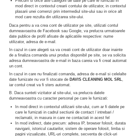
Precum si orice alte categorii de date pe care le furnizati in
mod direct in contextul crearii contului de utilizator, in contextul
plasarii unei comenzi prin intermediul site-ului sau in orice alt
mod care rezulta din utilizarea site-ului.
Daca pentru a va crea cont de utilizator pe site, utilizati contul
dumneavoastra de Facebook sau Google, va prelucra urmatoarele
date publice de profil afisate de aplicatiile respective: nume
utilizator, adresa de e-mail.
In cazul in care alegeti sa va creati cont de utilizator doar inainte
de a finaliza comanda unui produs disponibil pe site, se va solicita
adresa dumneavoastra de e-mail in baza careia va fi creat automat
un cont.
In cazul in care nu finalizati comanda, adresa de e-mail si celelalte
date furnizate nu vor fi stocate de
DAVIS CLEANING MOL SRL
,
iar contul creat va fi sters automat.
B. Daca sunteti vizitator al site-ului, va prelucra datele
dumneavoastra cu caracter personal pe care le furnizati:
In mod direct in contextul utilizarii site-ului, cum ar fi datele pe
care le furnizati in cadrul sectiunii de contact / intrebari /
reclamatii, in masura in care ne contactati in acest fel
In mod indirect, date precum: adresa IP, browser folosit, durata
navigarii, istoricul cautarilor, sistem de operare folosit, limba si
pagini vizualizate, URL-uri complete, secventa de click-uri