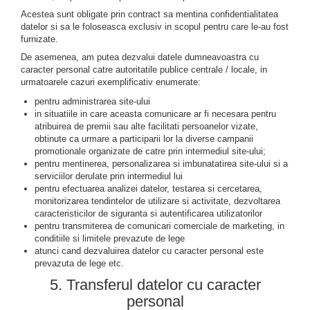
Acestea sunt obligate prin contract sa mentina confidentialitatea
datelor si sa le foloseasca exclusiv in scopul pentru care le-au fost
furnizate.
De asemenea, am putea dezvalui datele dumneavoastra cu
caracter personal catre autoritatile publice centrale / locale, in
urmatoarele cazuri exemplificativ enumerate:
pentru administrarea site-ului
in situatiile in care aceasta comunicare ar fi necesara pentru
atribuirea de premii sau alte facilitati persoanelor vizate,
obtinute ca urmare a participarii lor la diverse campanii
promotionale organizate de catre prin intermediul site-ului;
pentru mentinerea, personalizarea si imbunatatirea site-ului si a
serviciilor derulate prin intermediul lui
pentru efectuarea analizei datelor, testarea si cercetarea,
monitorizarea tendintelor de utilizare si activitate, dezvoltarea
caracteristicilor de siguranta si autentificarea utilizatorilor
pentru transmiterea de comunicari comerciale de marketing, in
conditiile si limitele prevazute de lege
atunci cand dezvaluirea datelor cu caracter personal este
prevazuta de lege etc.
5. Transferul datelor cu caracter
personal