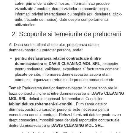
catre, prin si de la site-ul nostru, informatii sau produse
vizualizate / cautate, durata vizitelor pe anumite pagini,
informatii privind interactiunea cu paginile (ex. derularea, click-
urile, trecerile de mouse), date despre comportamentul
utilizatorilor.
2. Scopurile si temeiurile de prelucrarii
A. Daca sunteti client al site-ului, prelucreaza datele
dumneavoastra cu caracter personal astfel:
pentru desfasurarea relatiei contractuale dintre
dumneavoastra si DAVIS CLEANING MOL SRL
, respectiv
pentru preluarea, validarea, expedierea si facturarea comenzii
plasate pe site, informarea dumneavoastra asupra starii
comenzii, organizarea returului de produse comandate etc.
Temei:
Prelucrarea datelor dumneavoastra in acest scop are la
baza contractul incheiat intre dumneavoastra si
DAVIS CLEANING
MOL SRL
, definit in cuprinsul Termenelor si Conditiilor
fabinnideluxe.ro/termeni-si-conditii
. Furnizarea datelor
dumneavoastra cu caracter personal este necesara pentru
executarea acestui contract. Refuzul furnizarii datelor poate avea
drept consecinta imposibilitatea derularii raporturilor contractuale
dintre dumneavoastra si
DAVIS CLEANING MOL SRL
.