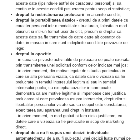
aceste date (lipsindu-le astfel de caracterul personal) si sa
continue in aceste conditii prelucrarea pentru scopuri statistice;
dreptul la restrictionarea prelucrarii
, in anumite conditii;
dreptul la portabilitatea datelor
- dreptul de a primi datele cu
caracter personal intr-o modalitate structurata, folosita in mod
obisnuit si intr-un format usor de citit, precum si dreptul ca
aceste date sa fie transmise de catre catre alt operator de
date, in masura in care sunt indeplinite conditiile prevazute de
lege;
dreptul la opozitie
- in ceea ce priveste activitatile de prelucrare se poate exercita
prin transmiterea unei solicitari conform celor indicate mai jos;
- in orice moment, din motive legate de situatia particulara in
care se afla persoana vizata, ca datele care o vizeaza sa fie
prelucrate in temeiul interesului legitim al sau in temeiul
interesului public, cu exceptia cazurilor in care poate
demonstra ca are motive legitime si imperioase care justifica
prelucarea si care prevaleaza asupra intereselor, drepturilor si
libertatilor persoanelor vizate sau ca scopul este constatarea,
exercitarea sau apararea unui drept in instanta;
- in orice moment, in mod gratuit si fara nicio justificare, ca
datele care o vizeaza sa fie prelucrate in scop de marketing
direct.
dreptul de a nu fi supus unei decizii individuale
automate
dreptul de a nu fi subiectul unei decizii luate numai pe