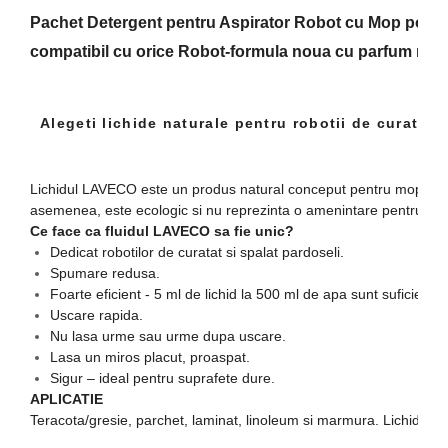
Pachet Detergent pentru Aspirator Robot cu Mop portoca
compatibil cu orice Robot-formula noua cu parfum mai i
Alegeti lichide naturale pentru robotii de curatat
Lichidul LAVECO este
un produs natural conceput pentru mopuri ro
asemenea, este ecologic si nu reprezinta o amenintare pentru co
Ce face ca fluidul LAVECO sa fie unic?
Dedicat robotilor de curatat si spalat pardoseli.
Spumare redusa.
Foarte eficient - 5 ml de lichid la 500 ml de apa sunt suficienti
Uscare rapida.
Nu lasa urme sau urme dupa uscare.
Lasa un miros placut, proaspat.
Sigur – ideal pentru suprafete dure.
APLICATIE
Teracota/gresie, parchet, laminat, linoleum si marmura. Lichidul poate