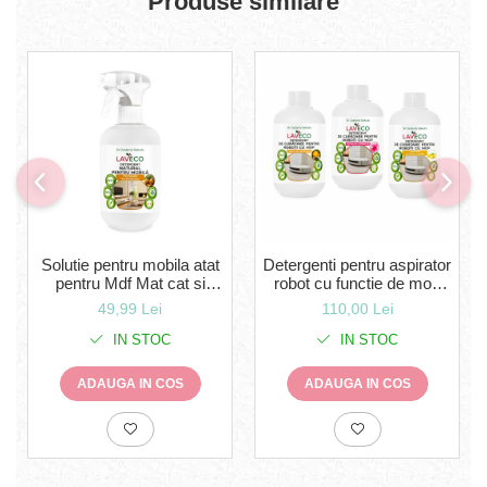
Produse similare
Solutie pentru mobila atat
Detergenti pentru aspirator
pentru Mdf Mat cat si
robot cu functie de mop
Lucios- (Bio 100% naturală
Universal compatibil cu
49,99 Lei
110,00 Lei
)- cu miros de portocale -
orice robot cu mop -3 BUC
0,5 l-LavEco
X 0.5 ML(100% natural) -
IN STOC
IN STOC
(300 spalari) LavECO-
sigur pt copii si animale
ADAUGA IN COS
ADAUGA IN COS
verbena salbatica,ceai ve