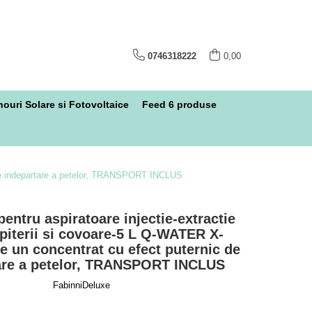
0746318222
0,00
ouri Solare si Fotovoltaice
Feed 6 produse
c de indepartare a petelor, TRANSPORT INCLUS
entru aspiratoare injectie-extractie
apiterii si covoare-5 L Q-WATER X-
 un concentrat cu efect puternic de
are a petelor, TRANSPORT INCLUS
FabinniDeluxe