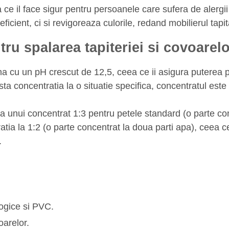
 ce il face sigur pentru persoanele care sufera de alergii
ient, ci si revigoreaza culorile, redand mobilierul tapitat
u spalarea tapiteriei si covoarelor,
ina cu un pH crescut de 12,5, ceea ce ii asigura puterea 
justa concentratia la o situatie specifica, concentratul este 
unui concentrat 1:3 pentru petele standard (o parte conce
atia la 1:2 (o parte concentrat la doua parti apa), ceea c
.
ologice si PVC.
oarelor.