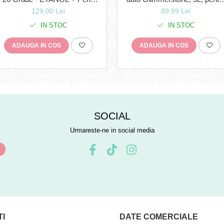
pentru zăpadă și îngheț
mașini, motociclete, efect de
129,00 Lei
89,99 Lei
+Solutie degivrare pentru
degresare, fără efect dăunăto
parbriz/geam/oglinzi/
IN STOC
IN STOC
ADAUGA IN COS
ADAUGA IN COS
SOCIAL
Urmareste-ne in social media
.
TI
DATE COMERCIALE