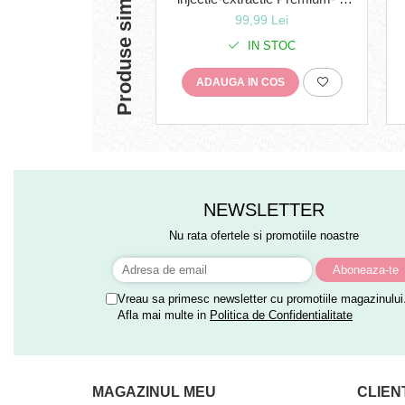
Produse similare
litri- un produs profesional
99,99 Lei
conceput pentru indepartarea
murdariei tipice de pe covoare
IN STOC
si tapiterie
ADAUGA IN COS
NEWSLETTER
Nu rata ofertele si promotiile noastre
Vreau sa primesc newsletter cu promotiile magazinului
Afla mai multe in
Politica de Confidentialitate
MAGAZINUL MEU
CLIEN