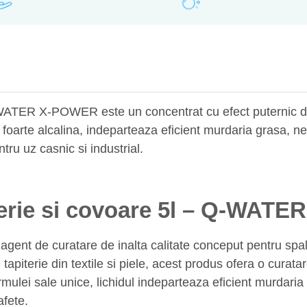
Q-WATER X-POWER este un concentrat cu efect puternic de 
a foarte alcalina, indeparteaza eficient murdaria grasa, n
ntru uz casnic si industrial.
iterie si covoare 5l – Q-WA
 de curatare de inalta calitate conceput pentru spalarea
e tapiterie din textile si piele, acest produs ofera o curat
mulei sale unice, lichidul indeparteaza eficient murdaria
afete.