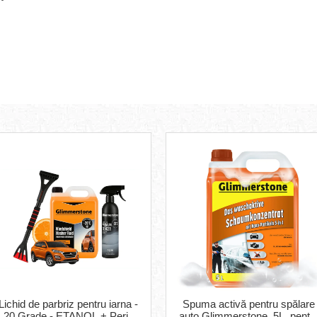
Lichid de parbriz pentru iarna -
Spuma activă pentru spălare
20 Grade - ETANOL + Perie
auto Glimmerstone, 5L, pentr