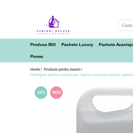
Produse BIO
Pachete Luxury
Pachete Avantaj
Promo
Home /
Produse pentru masini /
Detergent pentru aspiratoare injectie-extractie pentru ta
-22%
NOU