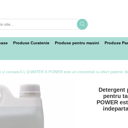
oase
Produse Curatenie
Produse pentru masini
Produse Pan
piterii si covoare-5 L Q-WATER X-POWER este un concentrat cu efect puterni
Detergent p
pentru t
POWER este
indepart